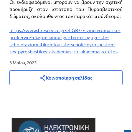
Οι ενδιαφερόμενοι μπορούν να βρουν την σχετική
προκήρυξη στον ιστότοπο του Πυροσβεστικού
Σώματος, ακολουθώντας τον παρακάτω σύνδεσμο:
https://www.fireservice.gr/el_GR/-/sympleromatike-
prokeryxe-diagonismou-gia-ten-eisagoge-ste-
schole-axiomatikon-kai-ste-schole-pyrosbeston-
tes-pyrosbestikes-akademias-to-akademaiko-etos
5 Μαΐου, 2023
Κοινοποίηση σελίδας