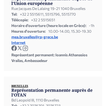
l’Union européenne
Rue Jacques De Lalaing 19-21 1040 Bruxelles
Tel:
+32 2 5515611, 5515796, 5515770
Télécopie:
+32 2 5515651
Horaire d’ouverture (heure locale en Grèce):
-1h
Heures d'ouverture:
10.00-14.00, 15.30-19.30
mea.bruxelles@rp-grece.be
Internet
Représentant permanent: Ioannis Athanasios
Vrailas, Ambassadeur
BRUXELLES
Représentation permanente auprès de
l’OTAN
Bd Leopold III, 1110 Bruxelles
Tel:
+32 2 7076701, 7076723