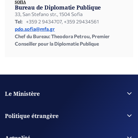
SOFIA
Bureau de Diplomatie Publique
33, San Stefano str., 1504 Sofia
Tel:
+359 2 9434707, +359 29434561
pdo.sofia@mfa.gr
Chef du Bureau: Theodora Petrou, Premier
Conseiller pour la Diplomatie Publique
Le Ministère
La Direction
Plan stratégique
Politique étrangère
Organisations supervisées
Les bâtiments du ministère des Affaires étrangères
Relations Bilatérales de la Grèce
Questions spécifiques de politique étrangère