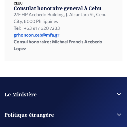
CEBU
Consulat honoraire general à Cebu
2/F HP Acebedo Building, J. Alcantara St, Cebu
City, 6000 Philippines
Tel:
+63 917 620 7283
grhoncon.ceb@mfa.gr
Consul honoraire : Michael Francis Acebedo
Lopez
Le Ministère
La Direction
Plan stratégique
Politique étrangère
Organisations supervisées
Les bâtiments du ministère des Affaires étrangères
Relations Bilatérales de la Grèce