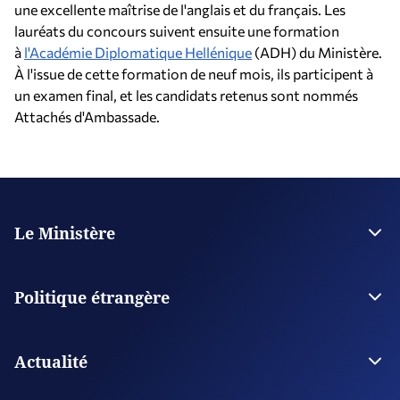
une excellente maîtrise de l'anglais et du français. Les
lauréats du concours suivent ensuite une formation
à
l'Académie Diplomatique Hellénique
(ADH) du Ministère.
À l'issue de cette formation de neuf mois, ils participent à
un examen final, et les candidats retenus sont nommés
Attachés d'Ambassade.
Le Ministère
La Direction
Plan stratégique
Politique étrangère
Organisations supervisées
Les bâtiments du ministère des Affaires étrangères
Relations Bilatérales de la Grèce
Questions spécifiques de politique étrangère
Actualité
Politique régionale
Conseil national sur la politique étrangère
L' actualité en continu