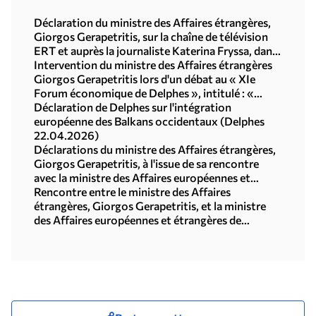
Déclaration du ministre des Affaires étrangères,
Giorgos Gerapetritis, sur la chaîne de télévision
ERT et auprès la journaliste Katerina Fryssa, dans
le cadre de sa participation à la réunion
Intervention du ministre des Affaires étrangères
ministérielle du « Groupe des amis des Balkans
Giorgos Gerapetritis lors d'un débat au « XIe
occidentaux » (Bratislava, 12 mai 2026)
Forum économique de Delphes », intitulé : «
L'élargissement de l'UE – Les Balkans
Déclaration de Delphes sur l'intégration
occidentaux » (22 avril 2026)
européenne des Balkans occidentaux (Delphes
22.04.2026)
Déclarations du ministre des Affaires étrangères,
Giorgos Gerapetritis, à l'issue de sa rencontre
avec la ministre des Affaires européennes et
étrangères de l'Albanie, Elisa Spiropali (Athènes,
Rencontre entre le ministre des Affaires
16 décembre 2025)
étrangères, Giorgos Gerapetritis, et la ministre
des Affaires européennes et étrangères de
l'Albanie, Elisa Spiropali (Athènes, 16 décembre
2025)