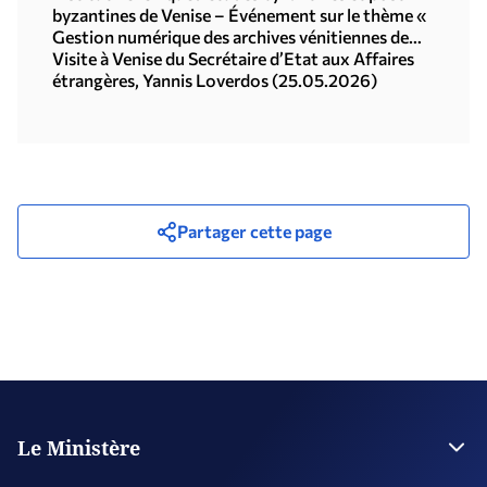
byzantines de Venise – Événement sur le thème «
Gestion numérique des archives vénitiennes de
l'Institut hellénique d'études byzantines et post-
Visite à Venise du Secrétaire d’Etat aux Affaires
byzantines » (25/05/2026)
étrangères, Yannis Loverdos (25.05.2026)
Partager cette page
Le Ministère