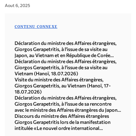
Aout 6, 2025
CONTENU CONNEXE
Déclaration du ministre des Affaires étrangères,
Giorgos Gerapetritis, à l'issue de sa visite au
Japon, au Vietnam et en République de Corée
(Séoul, 21.07.2026)
Déclaration du ministre des Affaires étrangères,
Giorgos Gerapetritis, à l'issue de sa visite au
Vietnam (Hanoï, 18.07.2026)
Visite du ministre des Affaires étrangères,
Giorgos Gerapetritis, au Vietnam (Hanoï, 17-
18.07.2026)
Déclaration du ministre des Affaires étrangères,
Giorgos Gerapetritis, à l'issue de sa rencontre
avec le ministre des Affaires étrangères du Japon,
Toshimitsu Motegi (Tokyo, 16.07.2026)
Discours du ministre des Affaires étrangères
Giorgos Gerapetritis lors de la manifestation
intitulée «Le nouvel ordre international
multipolaire», organisée par l'Université des