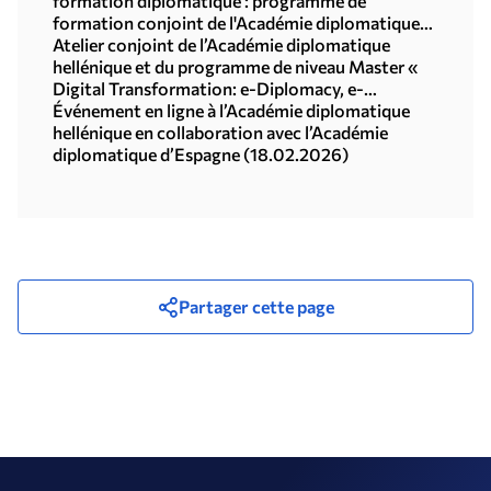
Thrace
formation diplomatique : programme de
formation conjoint de l'Académie diplomatique
hellénique et de l'Académie diplomatique
Atelier conjoint de l’Académie diplomatique
française (22-24.04.2026)
hellénique et du programme de niveau Master «
Digital Transformation: e-Diplomacy, e-
Campaigning and Digital Law » de l'université
Événement en ligne à l’Académie diplomatique
Panteion (27.02.2026)
hellénique en collaboration avec l’Académie
diplomatique d’Espagne (18.02.2026)
Partager cette page