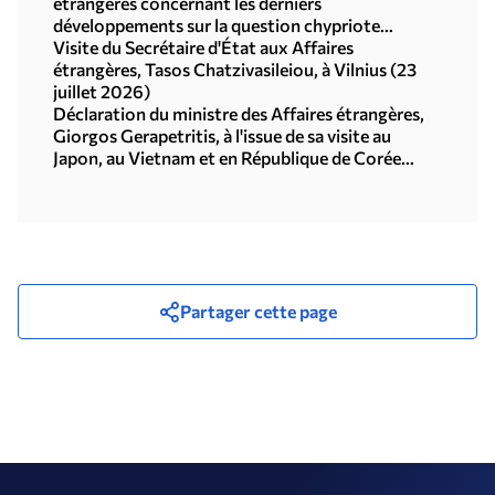
étrangères concernant les derniers
développements sur la question chypriote
(29.07.2026)
Visite du Secrétaire d'État aux Affaires
étrangères, Tasos Chatzivasileiou, à Vilnius (23
juillet 2026)
Déclaration du ministre des Affaires étrangères,
Giorgos Gerapetritis, à l'issue de sa visite au
Japon, au Vietnam et en République de Corée
(Séoul, 21.07.2026)
Partager cette page