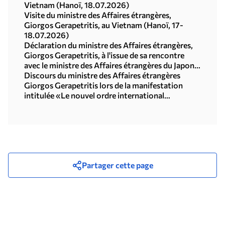
Vietnam (Hanoï, 18.07.2026)
Visite du ministre des Affaires étrangères,
Giorgos Gerapetritis, au Vietnam (Hanoï, 17-
18.07.2026)
Déclaration du ministre des Affaires étrangères,
Giorgos Gerapetritis, à l'issue de sa rencontre
avec le ministre des Affaires étrangères du Japon,
Toshimitsu Motegi (Tokyo, 16.07.2026)
Discours du ministre des Affaires étrangères
Giorgos Gerapetritis lors de la manifestation
intitulée «Le nouvel ordre international
multipolaire», organisée par l'Université des
Nations Unies à Tokyo (15.07.2026)
Partager cette page