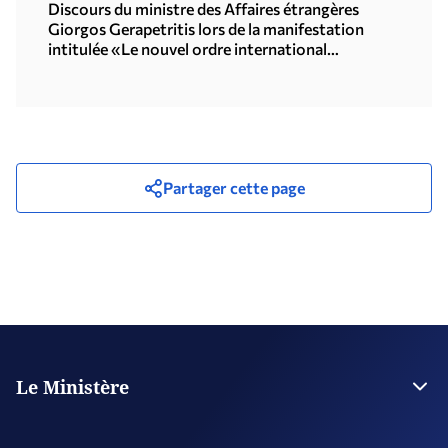
Toshimitsu Motegi (Tokyo, 16.07.2026)
Discours du ministre des Affaires étrangères
Giorgos Gerapetritis lors de la manifestation
intitulée «Le nouvel ordre international
multipolaire», organisée par l'Université des
Nations Unies à Tokyo (15.07.2026)
Partager cette page
Le Ministère
La Direction