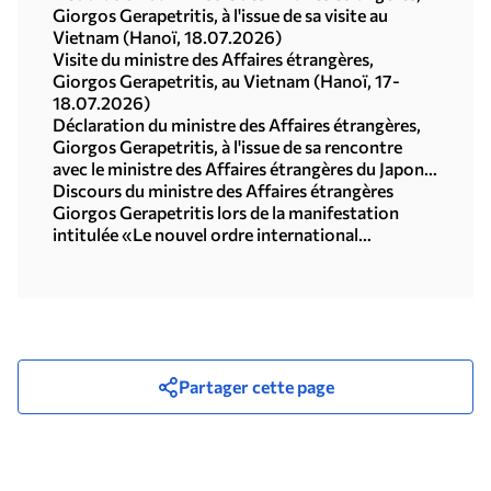
Giorgos Gerapetritis, à l'issue de sa visite au
Vietnam (Hanoï, 18.07.2026)
Visite du ministre des Affaires étrangères,
Giorgos Gerapetritis, au Vietnam (Hanoï, 17-
18.07.2026)
Déclaration du ministre des Affaires étrangères,
Giorgos Gerapetritis, à l'issue de sa rencontre
avec le ministre des Affaires étrangères du Japon,
Toshimitsu Motegi (Tokyo, 16.07.2026)
Discours du ministre des Affaires étrangères
Giorgos Gerapetritis lors de la manifestation
intitulée «Le nouvel ordre international
multipolaire», organisée par l'Université des
Nations Unies à Tokyo (15.07.2026)
Partager cette page