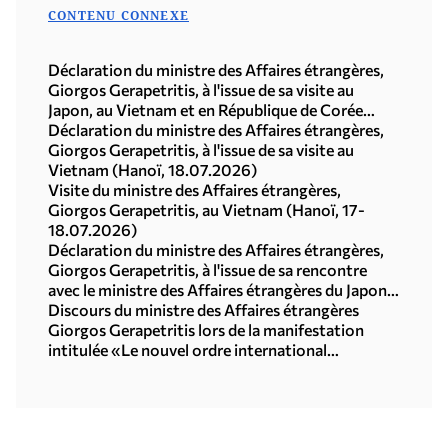
CONTENU CONNEXE
Déclaration du ministre des Affaires étrangères,
Giorgos Gerapetritis, à l'issue de sa visite au
Japon, au Vietnam et en République de Corée
(Séoul, 21.07.2026)
Déclaration du ministre des Affaires étrangères,
Giorgos Gerapetritis, à l'issue de sa visite au
Vietnam (Hanoï, 18.07.2026)
Visite du ministre des Affaires étrangères,
Giorgos Gerapetritis, au Vietnam (Hanoï, 17-
18.07.2026)
Déclaration du ministre des Affaires étrangères,
Giorgos Gerapetritis, à l'issue de sa rencontre
avec le ministre des Affaires étrangères du Japon,
Toshimitsu Motegi (Tokyo, 16.07.2026)
Discours du ministre des Affaires étrangères
Giorgos Gerapetritis lors de la manifestation
intitulée «Le nouvel ordre international
multipolaire», organisée par l'Université des
Nations Unies à Tokyo (15.07.2026)