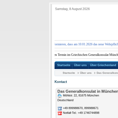
Samstag, 8 August 2026
HUNG:
Wir möchten Sie darüber informieren, dass am 10.01.2026 das neue Wehrpflichtgese
ir bitten all diejenigen Bürger, die einen Termin im Griechischen Generalkonsulat München v
Startseite
Über uns
Über Griechenland
Startseite
Über uns
Das Generalkons
Kontact
Das Generalkonsulat in Münche
Möhlstr. 22, 81675 München
Deutschland
+49 899988670, 899988671
Notfall-Tel.: +49 1746744898