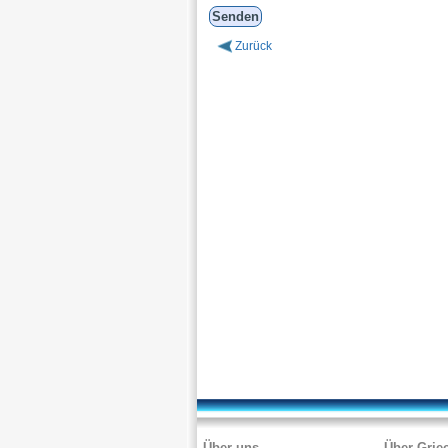
Zurück
Über uns
Über Grie