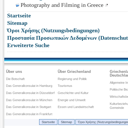
Photography and Filming in Greece
Startseite
Sitemap
Όροι Χρήσης (Nutzungsbedingungen)
Προστασία Προσωπικών Δεδομένων (Datenschut
Erweiterte Suche
Über uns
Über Griechenland
Griechenl
Deutschla
Die Botschaft
Regierung und Politik
Allgemeine I
Das Generalkonsulat in Hamburg
Tourismus
Politische B
Das Generalkonsulat in Düsseldorf
Geschichte und Kultur
Wirtschaftsb
Das Generalkonsulat in München
Energie und Umwelt
Kulturbezieh
Das Generalkonsulat in Stuttgart
Essen und Landwirtschaft
Gemeinde
Das Generalkonsulat in Frankfurt
Startseite
Sitemap
Όροι Χρήσης (Nutzungsbedingunge