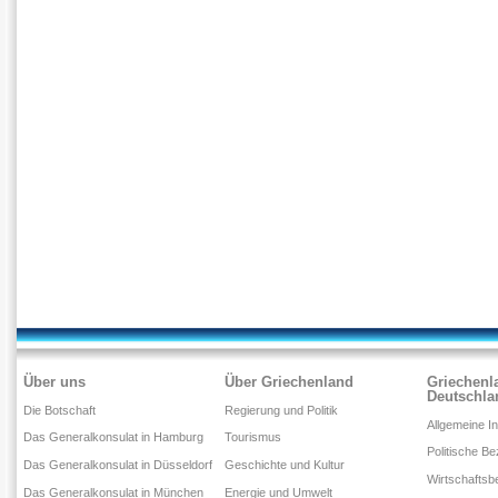
Über uns
Über Griechenland
Griechenl
Deutschla
Die Botschaft
Regierung und Politik
Allgemeine I
Das Generalkonsulat in Hamburg
Tourismus
Politische B
Das Generalkonsulat in Düsseldorf
Geschichte und Kultur
Wirtschaftsb
Das Generalkonsulat in München
Energie und Umwelt