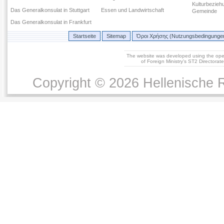
Kulturbezieh
Das Generalkonsulat in Stuttgart
Essen und Landwirtschaft
Gemeinde
Das Generalkonsulat in Frankfurt
Startseite
Sitemap
Όροι Χρήσης (Nutzungsbedingunge
The website was developed using the op
of Foreign Ministry's ST2 Directora
Copyright © 2026 Hellenische R