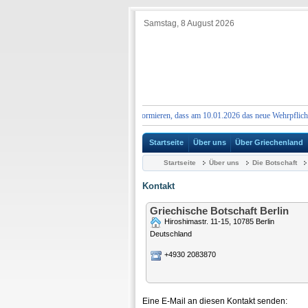
Samstag, 8 August 2026
HUNG:
Wir möchten Sie darüber informieren, dass am 10.01.2026 das neue Wehrpflichtgeset
Startseite
Über uns
Über Griechenland
Startseite
Über uns
Die Botschaft
Kontakt
Griechische Botschaft Berlin
Hiroshimastr. 11-15, 10785 Berlin
Deutschland
+4930 2083870
Eine E-Mail an diesen Kontakt senden: