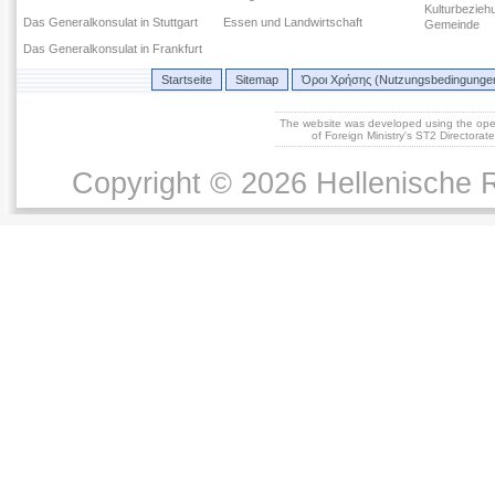
Kulturbezieh
Das Generalkonsulat in Stuttgart
Essen und Landwirtschaft
Gemeinde
Das Generalkonsulat in Frankfurt
Startseite
Sitemap
Όροι Χρήσης (Nutzungsbedingunge
The website was developed using the op
of Foreign Ministry's ST2 Directora
Copyright © 2026 Hellenische R