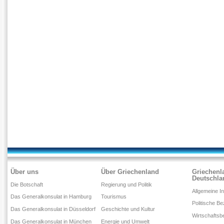
Über uns
Über Griechenland
Griechenl
Deutschla
Die Botschaft
Regierung und Politik
Allgemeine I
Das Generalkonsulat in Hamburg
Tourismus
Politische B
Das Generalkonsulat in Düsseldorf
Geschichte und Kultur
Wirtschaftsb
Das Generalkonsulat in München
Energie und Umwelt