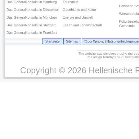
Das Generalkonsulat in Hamburg
Tourismus
Politische B
Das Generalkonsulat in Düsseldorf
Geschichte und Kultur
Wirtschaftsb
Das Generalkonsulat in München
Energie und Umwelt
Kulturbezieh
Das Generalkonsulat in Stuttgart
Essen und Landwirtschaft
Gemeinde
Das Generalkonsulat in Frankfurt
Startseite
Sitemap
Όροι Χρήσης (Nutzungsbedingunge
The website was developed using the op
of Foreign Ministry's ST2 Directora
Copyright © 2026 Hellenische R