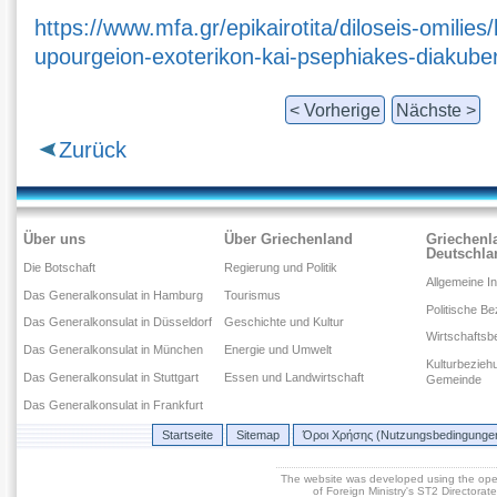
https://www.mfa.gr/epikairotita/diloseis-omilies
upourgeion-exoterikon-kai-psephiakes-diakub
< Vorherige
Nächste >
Zurück
Über uns
Über Griechenland
Griechenl
Deutschla
Die Botschaft
Regierung und Politik
Allgemeine I
Das Generalkonsulat in Hamburg
Tourismus
Politische B
Das Generalkonsulat in Düsseldorf
Geschichte und Kultur
Wirtschaftsb
Das Generalkonsulat in München
Energie und Umwelt
Kulturbezieh
Das Generalkonsulat in Stuttgart
Essen und Landwirtschaft
Gemeinde
Das Generalkonsulat in Frankfurt
Startseite
Sitemap
Όροι Χρήσης (Nutzungsbedingunge
The website was developed using the op
of Foreign Ministry's ST2 Directora