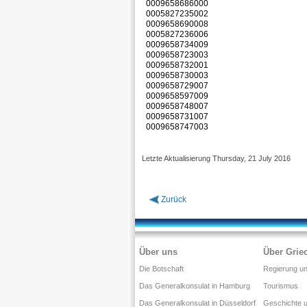
0009658686000
0005827235002
0009658690008
0005827236006
0009658734009
0009658723003
0009658732001
0009658730003
0009658729007
0009658597009
0009658748007
0009658731007
0009658747003
Letzte Aktualisierung Thursday, 21 July 2016
Zurück
Über uns
Über Grie
Die Botschaft
Regierung und
Das Generalkonsulat in Hamburg
Tourismus
Das Generalkonsulat in Düsseldorf
Geschichte u