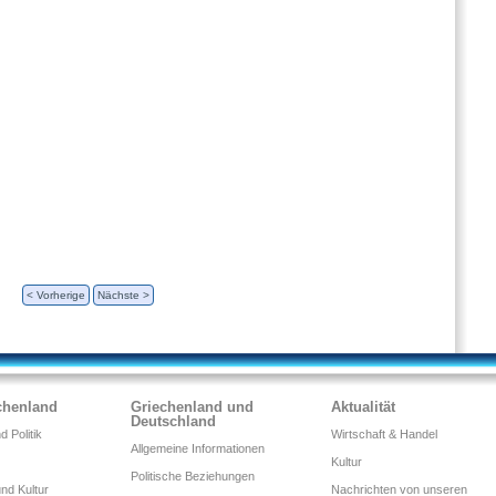
< Vorherige
Nächste >
chenland
Griechenland und
Aktualität
Deutschland
 Politik
Wirtschaft & Handel
Allgemeine Informationen
Kultur
Politische Beziehungen
nd Kultur
Nachrichten von unseren