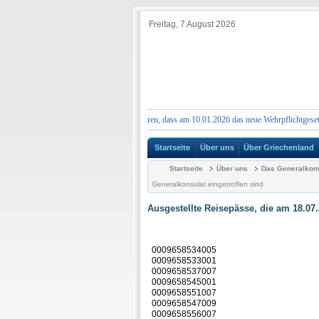
Freitag, 7 August 2026
Wir möchten Sie darüber informieren, dass am 10.01.2026 das neue Wehrpflichtgesetz 5265/2026
Startseite
Über uns
Über Griechenland
Startseite
Über uns
Das Generalkonsu
Generalkonsulat eingetroffen sind
Ausgestellte Reisepässe, die am 18.07
0009658534005
0009658533001
0009658537007
0009658545001
0009658551007
0009658547009
0009658556007