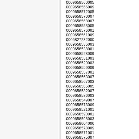
0009658560005
0009658566009
0009658572005
0009658570007
0009658568007
0009658553005
0009658576001
0009658561009
0005827232000
0009658536003
0009658538001
0009658523009
0009658531003
0009658529003
0009658559009
0009658557001
0009658563007
0009658567003
0009658565005
0009658582007
0009658586003
0009658549007
0009658573009
0009658521001
0009658590001
0009658598003
0009658604006
0009658578009
0009658571001
0009658575007