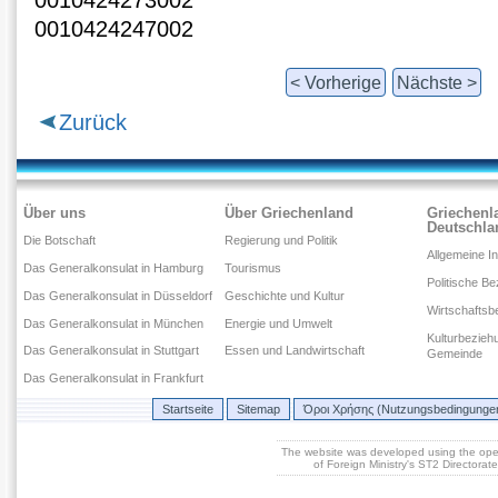
0010424273002
0010424247002
< Vorherige
Nächste >
Zurück
Über uns
Über Griechenland
Griechenl
Deutschla
Die Botschaft
Regierung und Politik
Allgemeine I
Das Generalkonsulat in Hamburg
Tourismus
Politische B
Das Generalkonsulat in Düsseldorf
Geschichte und Kultur
Wirtschaftsb
Das Generalkonsulat in München
Energie und Umwelt
Kulturbezieh
Das Generalkonsulat in Stuttgart
Essen und Landwirtschaft
Gemeinde
Das Generalkonsulat in Frankfurt
Startseite
Sitemap
Όροι Χρήσης (Nutzungsbedingunge
The website was developed using the op
of Foreign Ministry's ST2 Directora