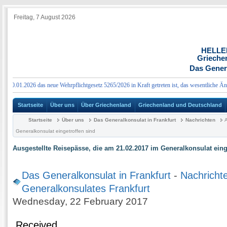
Freitag, 7 August 2026
HELLE
Grieche
Das Genera
6 das neue Wehrpflichtgesetz 5265/2026 in Kraft getreten ist, das wesentliche Änderungen für
Startseite
Über uns
Über Griechenland
Griechenland und Deutschland
Startseite
Über uns
Das Generalkonsulat in Frankfurt
Nachrichten
A
Generalkonsulat eingetroffen sind
Ausgestellte Reisepässe, die am 21.02.2017 im Generalkonsulat eing
Das Generalkonsulat in Frankfurt
-
Nachricht
Generalkonsulates Frankfurt
Wednesday, 22 February 2017
Received