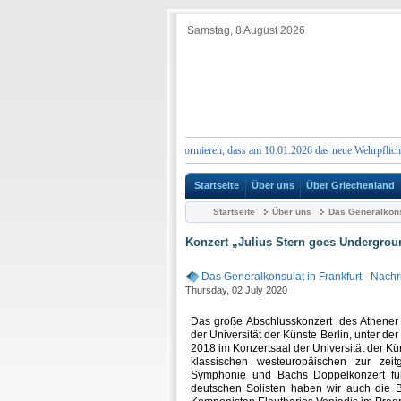
Samstag, 8 August 2026
HUNG:
Wir möchten Sie darüber informieren, dass am 10.01.2026 das neue Wehrpflichtgeset
Startseite
Über uns
Über Griechenland
Startseite
Über uns
Das Generalkonsu
Konzert „Julius Stern goes Undergrou
Das Generalkonsulat in Frankfurt
-
Nachr
Thursday, 02 July 2020
Das große Abschlusskonzert des Athener
der Universität der Künste Berlin, unter d
2018 im Konzertsaal der Universität der Kü
klassischen westeuropäischen zur zei
Symphonie und Bachs Doppelkonzert für 
deutschen Solisten haben wir auch die Ba