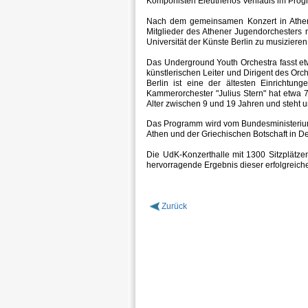
Komponisten Eleutherios Veniadis im Pro
Nach dem gemeinsamen Konzert in Athen 
Mitglieder des Athener Jugendorchesters 
Universität der Künste Berlin zu musizieren
Das Underground Youth Orchestra fasst et
künstlerischen Leiter und Dirigent des Orche
Berlin ist eine der ältesten Einrichtun
Kammerorchester "Julius Stern" hat etwa 
Alter zwischen 9 und 19 Jahren und steht un
Das Programm wird vom Bundesministerium 
Athen und der Griechischen Botschaft in De
Die UdK-Konzerthalle mit 1300 Sitzplätze
hervorragende Ergebnis dieser erfolgrei
Zurück