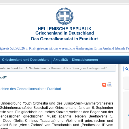
HELLENISCHE REPUBLIK
Griechenland in Deutschland
Das Generalkonsulat in Frankfurt
z 5265/2026 in Kraft getreten ist, das wesentliche Änderungen für im Ausland lebende Persone
Griechenland und Deutschland
Aktualität
Dienstleistungen
lat in Frankfurt
Nachrichten
Konzert „Julius Stern goes Underground!”
nd!”
ichten des Generalkonsulates Frankfurt
 Underground Youth Orchestra und des Julius-Stern-Kammerorchesters
er Schirmherrschaft der Botschaft von Griechenland, fand am 9. September
nste statt. Ein griechisch-deutsches Konzert, welches den Bogen von der
tgenössischen griechischen Musik spannte. Neben Beethovens 5.
Oboe (Solist Christos Tsaparas) und Violine mit griechischen und
llett-Suite „Alexis Zorbas“ von Theodorakis und „Penthesilea II“ vom