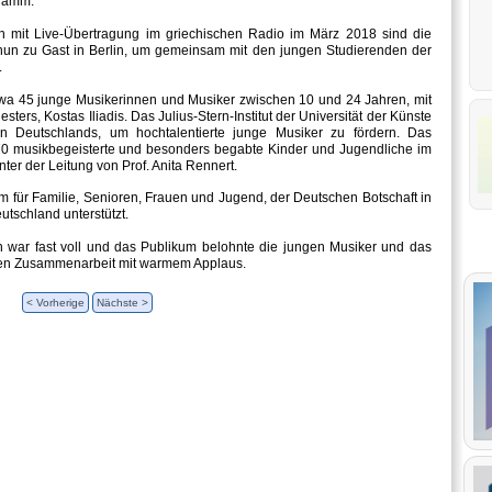
gramm.
mit Live-Übertragung im griechischen Radio im März 2018 sind die
nun zu Gast in Berlin, um gemeinsam mit den jungen Studierenden der
.
wa 45 junge Musikerinnen und Musiker zwischen 10 und 24 Jahren, mit
sters, Kostas Iliadis. Das Julius-Stern-Institut der Universität der Künste
gen Deutschlands, um hochtalentierte junge Musiker zu fördern. Das
70 musikbegeisterte und besonders begabte Kinder und Jugendliche im
ter der Leitung von Prof. Anita Rennert.
für Familie, Senioren, Frauen und Jugend, der Deutschen Botschaft in
utschland unterstützt.
n war fast voll und das Publikum belohnte die jungen Musiker und das
chen Zusammenarbeit mit warmem Applaus.
< Vorherige
Nächste >