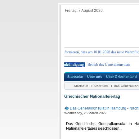
Freitag, 7 August 2026
CHUNG:
Wir möchten Sie darüber informieren, dass am 10.01.2026 das neue Wehrpflichtgese
Betrieb des Generalkonsulats
Ankündigung
Betrieb des Generalkonsulats
An
Startseite
Über uns
Über Griechenland
Startseite
Über uns
Das Generalkons
Griechischer Nationalfeiertag
Das Generalkonsulat in Hamburg
-
Nachr
Wednesday, 23 March 2022
Das Griechische Generalkonsulat in H
Nationalfeiertages geschlossen.