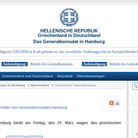
HELLENISCHE REPUBLIK
Griechenland in Deutschland
Das Generalkonsulat in Hamburg
tz 5265/2026 in Kraft getreten ist, das wesentliche Änderungen für im Ausland lebende Perso
kündigung:
Betrieb des Generalkonsulats
Ankündigung
Betrieb des Generalkons
Griechenland und Deutschland
Aktualität
Dienstleistungen
ulat in Hamburg
Nachrichten
Griechischer Nationalfeiertag
ichten des Generalkonsulates Hamburg
amburg bleibt am Freitag, den 25. März, wegen des grιechischen