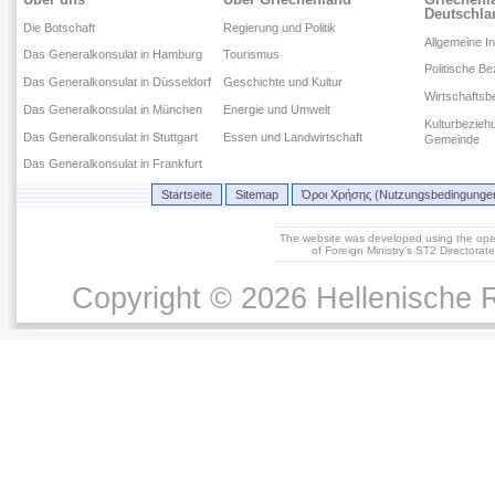
Deutschla
Die Botschaft
Regierung und Politik
Allgemeine I
Das Generalkonsulat in Hamburg
Tourismus
Politische B
Das Generalkonsulat in Düsseldorf
Geschichte und Kultur
Wirtschaftsb
Das Generalkonsulat in München
Energie und Umwelt
Kulturbezieh
Das Generalkonsulat in Stuttgart
Essen und Landwirtschaft
Gemeinde
Das Generalkonsulat in Frankfurt
Startseite
Sitemap
Όροι Χρήσης (Nutzungsbedingunge
The website was developed using the op
of Foreign Ministry's ST2 Directora
Copyright © 2026 Hellenische R