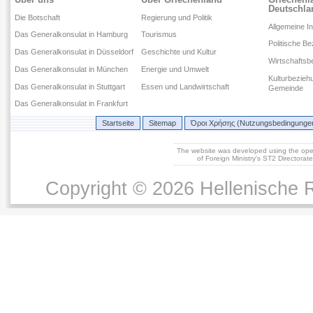
Deutschla
Die Botschaft
Regierung und Politik
Allgemeine I
Das Generalkonsulat in Hamburg
Tourismus
Politische B
Das Generalkonsulat in Düsseldorf
Geschichte und Kultur
Wirtschaftsb
Das Generalkonsulat in München
Energie und Umwelt
Kulturbezieh
Das Generalkonsulat in Stuttgart
Essen und Landwirtschaft
Gemeinde
Das Generalkonsulat in Frankfurt
Startseite
Sitemap
Όροι Χρήσης (Nutzungsbedingunge
The website was developed using the op
of Foreign Ministry's ST2 Directora
Copyright © 2026 Hellenische R