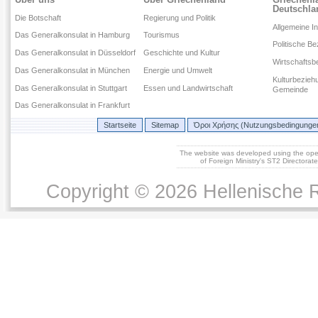
Deutschla
Die Botschaft
Regierung und Politik
Allgemeine I
Das Generalkonsulat in Hamburg
Tourismus
Politische B
Das Generalkonsulat in Düsseldorf
Geschichte und Kultur
Wirtschaftsb
Das Generalkonsulat in München
Energie und Umwelt
Kulturbezieh
Das Generalkonsulat in Stuttgart
Essen und Landwirtschaft
Gemeinde
Das Generalkonsulat in Frankfurt
Startseite
Sitemap
Όροι Χρήσης (Nutzungsbedingunge
The website was developed using the op
of Foreign Ministry's ST2 Directora
Copyright © 2026 Hellenische R