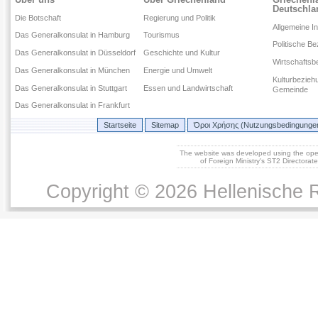
Deutschla
Die Botschaft
Regierung und Politik
Allgemeine I
Das Generalkonsulat in Hamburg
Tourismus
Politische B
Das Generalkonsulat in Düsseldorf
Geschichte und Kultur
Wirtschaftsb
Das Generalkonsulat in München
Energie und Umwelt
Kulturbezieh
Das Generalkonsulat in Stuttgart
Essen und Landwirtschaft
Gemeinde
Das Generalkonsulat in Frankfurt
Startseite
Sitemap
Όροι Χρήσης (Nutzungsbedingunge
The website was developed using the op
of Foreign Ministry's ST2 Directora
Copyright © 2026 Hellenische R