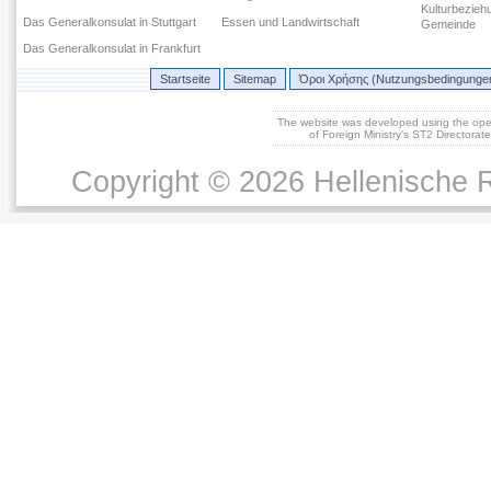
Kulturbezieh
Das Generalkonsulat in Stuttgart
Essen und Landwirtschaft
Gemeinde
Das Generalkonsulat in Frankfurt
Startseite
Sitemap
Όροι Χρήσης (Nutzungsbedingunge
The website was developed using the op
of Foreign Ministry's ST2 Directora
Copyright © 2026 Hellenische R