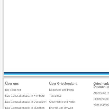
Über uns
Über Griechenland
Griechenl
Deutschla
Die Botschaft
Regierung und Politik
Allgemeine I
Das Generalkonsulat in Hamburg
Tourismus
Politische B
Das Generalkonsulat in Düsseldorf
Geschichte und Kultur
Wirtschaftsb
Das Generalkonsulat in München
Energie und Umwelt