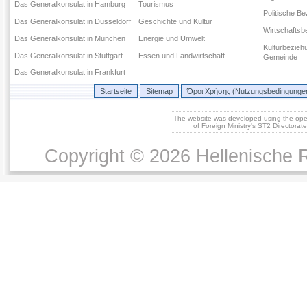
Das Generalkonsulat in Hamburg
Tourismus
Politische B
Das Generalkonsulat in Düsseldorf
Geschichte und Kultur
Wirtschaftsb
Das Generalkonsulat in München
Energie und Umwelt
Kulturbezieh
Das Generalkonsulat in Stuttgart
Essen und Landwirtschaft
Gemeinde
Das Generalkonsulat in Frankfurt
Startseite
Sitemap
Όροι Χρήσης (Nutzungsbedingunge
The website was developed using the op
of Foreign Ministry's ST2 Directora
Copyright © 2026 Hellenische R