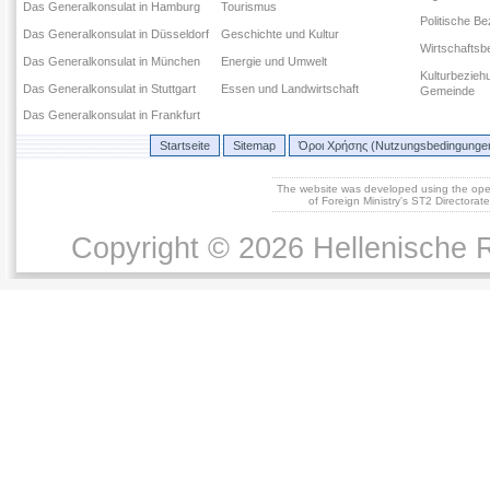
Das Generalkonsulat in Hamburg
Tourismus
Politische B
Das Generalkonsulat in Düsseldorf
Geschichte und Kultur
Wirtschaftsb
Das Generalkonsulat in München
Energie und Umwelt
Kulturbezieh
Das Generalkonsulat in Stuttgart
Essen und Landwirtschaft
Gemeinde
Das Generalkonsulat in Frankfurt
Startseite
Sitemap
Όροι Χρήσης (Nutzungsbedingunge
The website was developed using the op
of Foreign Ministry's ST2 Directora
Copyright © 2026 Hellenische R