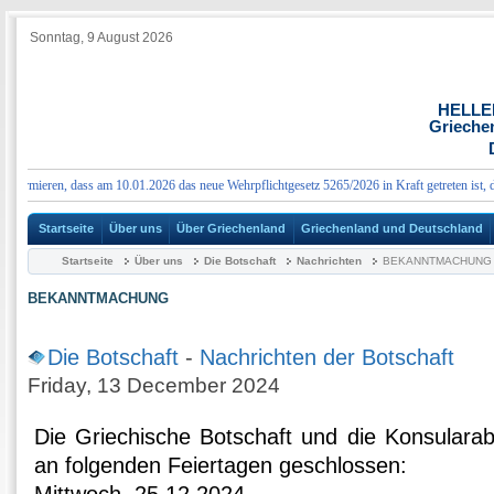
Sonntag, 9 August 2026
HELLE
Grieche
ormieren, dass am 10.01.2026 das neue Wehrpflichtgesetz 5265/2026 in Kraft getreten ist, das
Startseite
Über uns
Über Griechenland
Griechenland und Deutschland
Startseite
Über uns
Die Botschaft
Nachrichten
BEKANNTMACHUNG
BEKANNTMACHUNG
Die Botschaft
-
Nachrichten der Botschaft
Friday, 13 December 2024
Die Griechische Botschaft und die Konsularabt
an folgenden Feiertagen geschlossen: