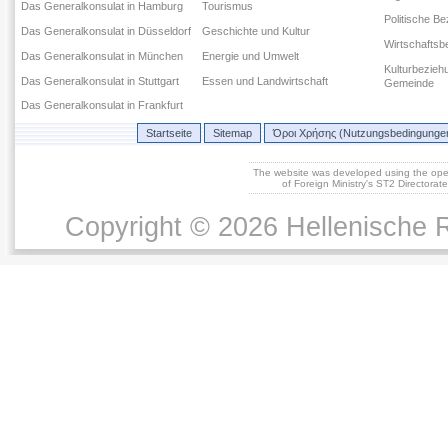
Das Generalkonsulat in Hamburg
Tourismus
Politische B
Das Generalkonsulat in Düsseldorf
Geschichte und Kultur
Wirtschaftsb
Das Generalkonsulat in München
Energie und Umwelt
Kulturbezieh
Das Generalkonsulat in Stuttgart
Essen und Landwirtschaft
Gemeinde
Das Generalkonsulat in Frankfurt
Startseite
Sitemap
Όροι Χρήσης (Nutzungsbedingunge
The website was developed using the op
of Foreign Ministry's ST2 Directora
Copyright © 2026 Hellenische R