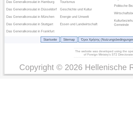
Das Generalkonsulat in Hamburg
Tourismus
Politische B
Das Generalkonsulat in Düsseldorf
Geschichte und Kultur
Wirtschaftsb
Das Generalkonsulat in München
Energie und Umwelt
Kulturbezieh
Das Generalkonsulat in Stuttgart
Essen und Landwirtschaft
Gemeinde
Das Generalkonsulat in Frankfurt
Startseite
Sitemap
Όροι Χρήσης (Nutzungsbedingunge
The website was developed using the op
of Foreign Ministry's ST2 Directora
Copyright © 2026 Hellenische R