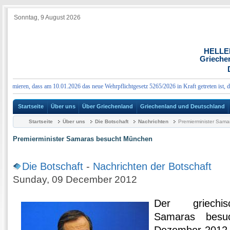
Sonntag, 9 August 2026
HELLE
Grieche
rmieren, dass am 10.01.2026 das neue Wehrpflichtgesetz 5265/2026 in Kraft getreten ist, das 
Startseite
Über uns
Über Griechenland
Griechenland und Deutschland
Startseite
Über uns
Die Botschaft
Nachrichten
Premierminister Sam
Premierminister Samaras besucht München
Die Botschaft
-
Nachrichten der Botschaft
Sunday, 09 December 2012
Der griechis
Samaras besu