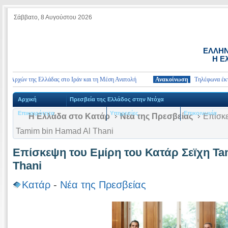
Σάββατο, 8 Αυγούστου 2026
ΕΛΛΗΝ
Η Ε
Αρχών της Ελλάδας στο Ιράν και τη Μέση Ανατολή
Ανακοίνωση
Τηλέφωνα έκτακτης 
Αρχική
Πρεσβεία της Ελλάδος στην Ντόχα
Επικαιρότητα
Υπηρεσίες
Επικοινωνία
Η Ελλάδα στο Κατάρ
Νέα της Πρεσβείας
Επίσκε
Tamim bin Hamad Al Thani
Επίσκεψη του Εμίρη του Κατάρ Σεϊχη T
Thani
Κατάρ
-
Νέα της Πρεσβείας