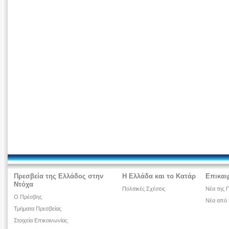
Πρεσβεία της Ελλάδος στην
Η Ελλάδα και το Κατάρ
Επικαι
Ντόχα
Πολιτικές Σχέσεις
Νέα της 
Ο Πρέσβης
Νέα από 
Τμήματα Πρεσβείας
Στοιχεία Επικοινωνίας