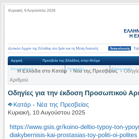
Κυριακή, 9 Αυγούστου 2026
ΕΛΛΗΝ
Η Ε
οξενικών Αρχών της Ελλάδας στο Ιράν και τη Μέση Ανατολή
Ανακοίνωση
Τηλέφωνα
Αρχική
Πρεσβεία της Ελλάδος στην Ντόχα
Επικαιρότητα
Υπηρεσίες
Επικοινωνία
Η Ελλάδα στο Κατάρ
Νέα της Πρεσβείας
Οδηγίε
Αριθμού
Οδηγίες για την έκδοση Προσωπικού Αρ
Κατάρ
-
Νέα της Πρεσβείας
Κυριακή, 10 Αυγούστου 2025
https://www.gsis.gr/koino-deltio-typoy-ton-ypoyr
diakybernisis-kai-prostasias-toy-politi-oi-polites