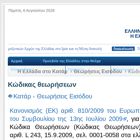
Πέμπτη, 6 Αυγούστου 2026
ΕΛΛΗΝ
Η Ε
 Προξενικών Αρχών της Ελλάδας στο Ιράν και τη Μέση Ανατολή
Ανακοίνωση
Τηλέφ
Αρχική
Πρεσβεία της Ελλάδος στην Ντόχα
Επικαιρότητα
Υπηρεσίες
Επικοινωνία
Η Ελλάδα στο Κατάρ
Θεωρήσεις Εισόδου
Κώδι
Κώδικας θεωρήσεων
Κατάρ
-
Θεωρήσεις Εισόδου
Κανονισμός (ΕΚ) αριθ. 810/2009 του Ευρωπα
του Συμβουλίου της 13ης Ιουλίου 2009
, γι
Κώδικα Θεωρήσεων (Κώδικας Θεωρήσεων)
αριθ. L 243, 15.9.2009, σελ. 0001-0058 στα ελ