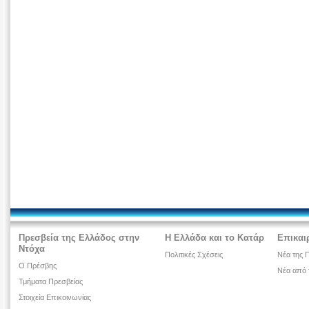
Πρεσβεία της Ελλάδος στην
Η Ελλάδα και το Κατάρ
Επικαι
Ντόχα
Πολιτικές Σχέσεις
Νέα της 
Ο Πρέσβης
Νέα από 
Τμήματα Πρεσβείας
Στοιχεία Επικοινωνίας