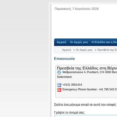
Παρασκευή, 7 Αυγούστου 2026
Αρχική
Οι Αρχές μας
Η Ελλάδα και η Ελ
Αρχική
Οι Αρχές μας
Πρεσβεία της 
Επικοινωνία
Πρεσβεία της Ελλάδος στη Bέρν
Weltpoststrasse 4, Postfach, CH-3000 Ber
Switzerland
+4131 3561414
Emergency Phone Number: +41 795 543 0
Στείλτε ένα μήνυμα email σε αυτή την επαφή:
Γράψτε το όνομά σας: