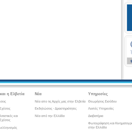
και η Ελβετία
Νέα
Υπηρεσίες
έσεις
Νέα απο τις Αρχές μας στην Ελβετία
Θεωρήσεις Εισόδου
Σχέσεις
Εκδηλώσεις - Δραστηριότητες
Λοιπές Υπηρεσίες
λιτιστικές και
Νέα από την Ελλάδα
Διαβατήρια
Σχέσεις
Φωτογράφηση και Κινηματογ
στην Ελλάδα
λελληνισμός