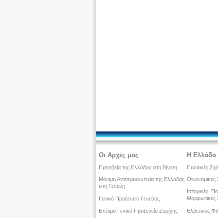
Οι Αρχές μας
Η Ελλάδα 
Πρεσβεία της Ελλάδος στη Βέρνη
Πολιτικές Σχ
Μόνιμη Αντιπροσωπεία της Ελλάδας
Οικονομικές 
στη Γενεύη
Ιστορικές, Πο
Μορφωτικές 
Γενικό Προξενείο Γενεύης
Επίτιμο Γενικό Προξενείο Ζυρίχης
Ελβετικός Φι