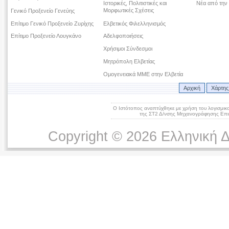
Ιστορικές, Πολιτιστικές και
Νέα από την
Μορφωτικές Σχέσεις
Γενικό Προξενείο Γενεύης
Επίτιμο Γενικό Προξενείο Ζυρίχης
Ελβετικός Φιλελληνισμός
Επίτιμο Προξενείο Λουγκάνο
Αδελφοποιήσεις
Χρήσιμοι Σύνδεσμοι
Μητρόπολη Ελβετίας
Ομογενειακά ΜΜΕ στην Ελβετία
Αρχική
Χάρτης
Ο Ιστότοπος αναπτύχθηκε με χρήση του λογισμικ
της ΣΤ2 Δ/νσης Μηχανογράφησης Επικ
Copyright © 2026 Ελληνική 