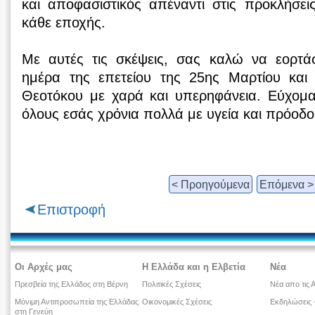
και αποφασιστικός απέναντι στις προκλήσεις
κάθε εποχής.
Με αυτές τις σκέψεις, σας καλώ να εορτά
ημέρα της επετείου της 25ης Μαρτίου και
Θεοτόκου με χαρά και υπερηφάνεια. Εύχομα
όλους εσάς χρόνια πολλά με υγεία και πρόοδ
< Προηγούμενα
Επόμενα >
Επιστροφή
Οι Αρχές μας
Η Ελλάδα και η Ελβετία
Νέα
Πρεσβεία της Ελλάδος στη Βέρνη
Πολιτικές Σχέσεις
Νέα απο τις 
Μόνιμη Αντιπροσωπεία της Ελλάδας
Οικονομικές Σχέσεις
Εκδηλώσεις -
στη Γενεύη