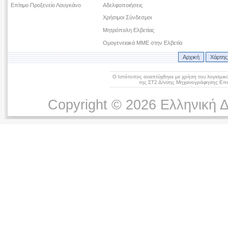
Επίτιμο Προξενείο Λουγκάνο
Αδελφοποιήσεις
Χρήσιμοι Σύνδεσμοι
Μητρόπολη Ελβετίας
Ομογενειακά ΜΜΕ στην Ελβετία
Αρχική
Χάρτης
Ο Ιστότοπος αναπτύχθηκε με χρήση του λογισμικ
της ΣΤ2 Δ/νσης Μηχανογράφησης Επικ
Copyright © 2026 Ελληνική 