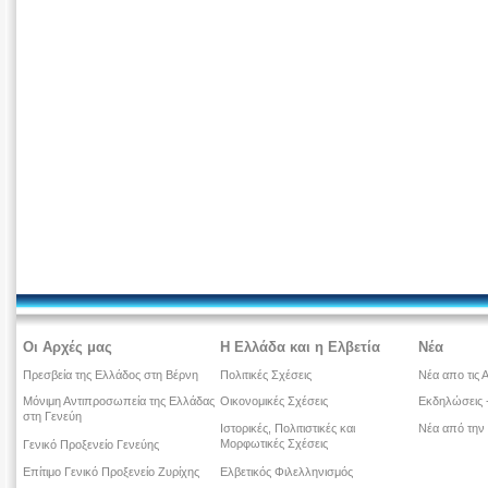
Οι Αρχές μας
Η Ελλάδα και η Ελβετία
Νέα
Πρεσβεία της Ελλάδος στη Βέρνη
Πολιτικές Σχέσεις
Νέα απο τις 
Μόνιμη Αντιπροσωπεία της Ελλάδας
Οικονομικές Σχέσεις
Εκδηλώσεις -
στη Γενεύη
Ιστορικές, Πολιτιστικές και
Νέα από την
Μορφωτικές Σχέσεις
Γενικό Προξενείο Γενεύης
Επίτιμο Γενικό Προξενείο Ζυρίχης
Ελβετικός Φιλελληνισμός