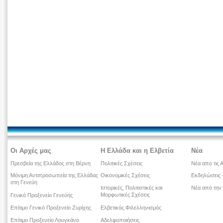
Οι Αρχές μας
Η Ελλάδα και η Ελβετία
Νέα
Πρεσβεία της Ελλάδος στη Βέρνη
Πολιτικές Σχέσεις
Νέα απο τις 
Μόνιμη Αντιπροσωπεία της Ελλάδας
Οικονομικές Σχέσεις
Εκδηλώσεις -
στη Γενεύη
Ιστορικές, Πολιτιστικές και
Νέα από την
Μορφωτικές Σχέσεις
Γενικό Προξενείο Γενεύης
Επίτιμο Γενικό Προξενείο Ζυρίχης
Ελβετικός Φιλελληνισμός
Επίτιμο Προξενείο Λουγκάνο
Αδελφοποιήσεις