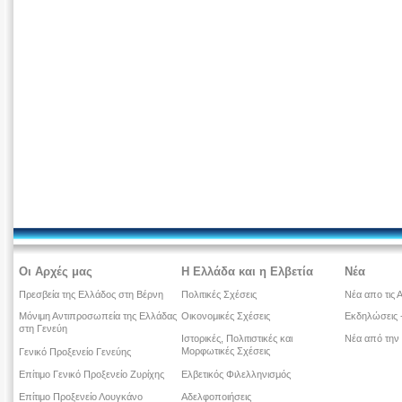
Οι Αρχές μας
Η Ελλάδα και η Ελβετία
Νέα
Πρεσβεία της Ελλάδος στη Βέρνη
Πολιτικές Σχέσεις
Νέα απο τις 
Μόνιμη Αντιπροσωπεία της Ελλάδας
Οικονομικές Σχέσεις
Εκδηλώσεις -
στη Γενεύη
Ιστορικές, Πολιτιστικές και
Νέα από την
Μορφωτικές Σχέσεις
Γενικό Προξενείο Γενεύης
Επίτιμο Γενικό Προξενείο Ζυρίχης
Ελβετικός Φιλελληνισμός
Επίτιμο Προξενείο Λουγκάνο
Αδελφοποιήσεις