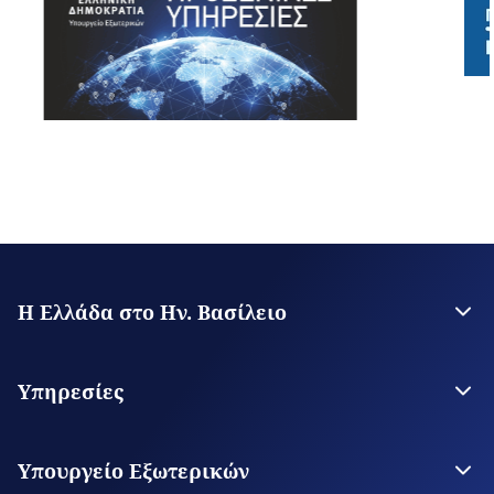
Η Ελλάδα στο Ην. Βασίλειο
Η Πρεσβεία
Γενικό Προξενείο Μάντσεστερ
Υπηρεσίες
Θεωρήσεις Εισόδου
Υπηρεσίες για τον πολίτη
Υπουργείο Εξωτερικών