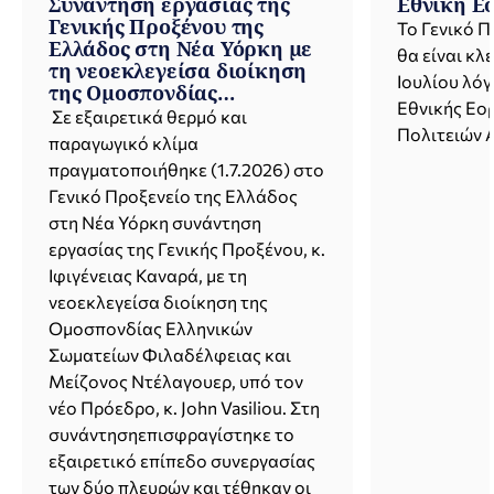
Συνάντηση εργασίας της
Εθνική Εο
Γενικής Προξένου της
Το Γενικό Π
Ελλάδος στη Νέα Υόρκη με
θα είναι κλ
τη νεοεκλεγείσα διοίκηση
Ιουλίου λό
της Ομοσπονδίας
Εθνικής Εο
Ελληνικών Σωματείων
Σε εξαιρετικά θερμό και
Φιλαδέλφειας και Μείζονος
Πολιτειών Α
παραγωγικό κλίμα
Ντέλαγουερ
πραγματοποιήθηκε (1.7.2026) στο
Γενικό Προξενείο της Ελλάδος
στη Νέα Υόρκη συνάντηση
εργασίας της Γενικής Προξένου, κ.
Ιφιγένειας Καναρά, με τη
νεοεκλεγείσα διοίκηση της
Ομοσπονδίας Ελληνικών
Σωματείων Φιλαδέλφειας και
Μείζονος Ντέλαγουερ, υπό τον
νέο Πρόεδρο, κ. John Vasiliou. Στη
συνάντησηεπισφραγίστηκε το
εξαιρετικό επίπεδο συνεργασίας
των δύο πλευρών και τέθηκαν οι