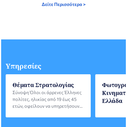
Δείτε Περισσότερα >
Υπηρεσίες
Θέματα Στρατολογίας
Φωτογρά
Κινηματ
Σύνοψη Όλοι οι άρρενες Έλληνες
πολίτες, ηλικίας από 19 έως 45
Ελλάδα
ετών, οφείλουν να υπηρετήσουν
τη θητεία τους στις Ένοπλες
Δυνάμεις. Οι Έλληνες πολίτες που
ζουν μόνιμα εκτός Ελλάδας έχουν