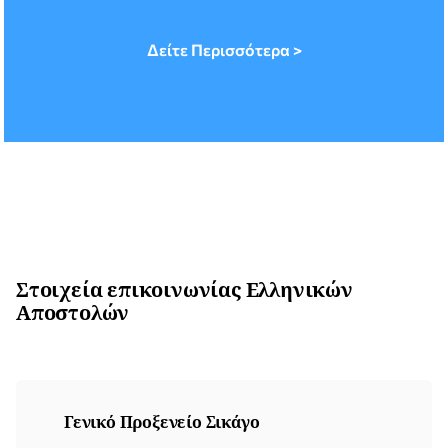
δικαίωμα να πάρουν αναβολή
κατάταξης, η οποία διαρκεί μέχρι
Δείτε Περισσότερα >
το 45ο έτος της ηλικίας τους,
εφόσον παραμείνουν μόνιμοι
κάτοικοι εξωτερικού. Η αναβολή
χορηγείται με το […]
Στοιχεία επικοινωνίας Ελληνικών
Αποστολών
Γενικό Προξενείο Σικάγο