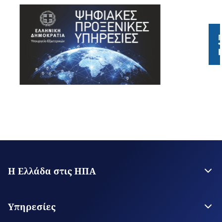
Η Ελλάδα στις ΗΠΑ
Η Πρεσβεία
Γ.Π. Αγίου Φραγκίσκου
Υπηρεσίες
Γ.Π. Λος Άντζελες