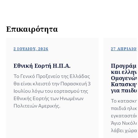
Επικαιρότητα
2 ΙΟΥΛΊΟΥ, 2026
27 ΑΠΡΙΛΊΟΥ
Εθνική Εορτή Η.Π.Α.
Προγράμμ
και ελλη
Το Γενικό Προξενείο της Ελλάδας
Ομογενών
θα είναι κλειστό την Παρασκευή 3
Κατασκην
για παιδι
Ιουλίου λόγω του εορτασμού της
ετών στις
Εθνικής Εορτής των Ηνωμένων
Το κατασκη
της ΧΑΝΘ
Πολιτειών Αμερικής.
Νικόλαο 
παιδιά ηλικ
εγκαταστάσ
Άγιο Νικόλ
λάβει χώρα 
παρακάτω 