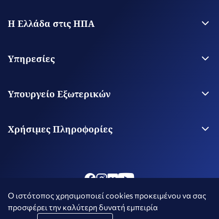
Η Ελλάδα στις ΗΠΑ
Η Πρεσβεία
Γ.Π. Αγίου Φραγκίσκου
Υπηρεσίες
Γ.Π. Λος Άντζελες
Γ.Π. Σικάγου
Θεωρήσεις Εισόδου
Γ.Π. Τάμπας
Υπηρεσίες για τον Πολίτη
Υπουργείο Εξωτερικών
Γ.Π. Βοστώνης
Κλείσιμο Ραντεβού
Γ.Π. Νέας Υόρκης
Το Υπουργείο
Προξενείο Ατλάντας
Οι Αρχές μας στον Κόσμο
Χρήσιμες Πληροφορίες
Προξενείο Χιούστον
Ισοτιμία του μήνα
Αργίες
Φωτογράφηση και Κινηματογράφηση στην Ελλάδα
Ο ιστότοπος χρησιμοποιεί cookies προκειμένου να σας
Όροι
Πολιτική Μέσων Κοινωνικής
Δήλωση
προσφέρει την καλύτερη δυνατή εμπειρία
Χρήσης
Δικτύωσης
Προσβασιμότητας