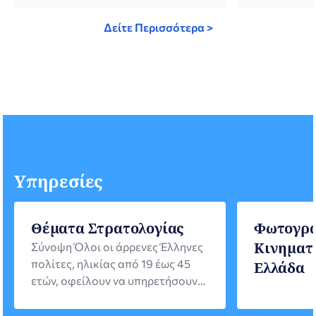
περιόδων: 1
Δείτε Περισσότερα >
Ιουνίου-Πέμ
παιδιά 2η π
Αυγούστου-
Αυγούστου: 
περίοδος: 
Δευτέρα 31
παιδιά Πλη
Σημειώνεται
Υπηρεσίες
Θέματα Στρατολογίας
Φωτογρά
Κινηματ
Σύνοψη Όλοι οι άρρενες Έλληνες
πολίτες, ηλικίας από 19 έως 45
Ελλάδα
ετών, οφείλουν να υπηρετήσουν
τη θητεία τους στις Ένοπλες
Δυνάμεις. Οι Έλληνες πολίτες που