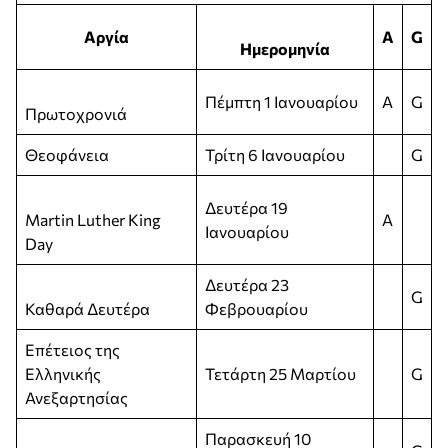
Αργία
A
G
Ημερομηνία
Πέμπτη 1 Ιανουαρίου
A
G
Πρωτοχρονιά
Θεοφάνεια
Τρίτη 6 Ιανουαρίου
G
Δευτέρα 19
Martin Luther King
A
Ιανουαρίου
Day
Δευτέρα 23
G
Καθαρά Δευτέρα
Φεβρουαρίου
Επέτειος της
Ελληνικής
Τετάρτη 25 Μαρτίου
G
Ανεξαρτησίας
Παρασκευή 10