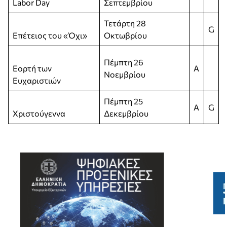
Labor Day
Σεπτεμβρίου
Τετάρτη 28
G
Επέτειος του «Όχι»
Οκτωβρίου
Πέμπτη 26
Εορτή των
A
Νοεμβρίου
Ευχαριστιών
Πέμπτη 25
A
G
Χριστούγεννα
Δεκεμβρίου