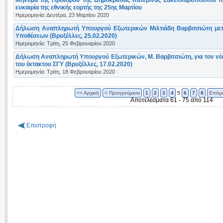
ευκαιρία της εθνικής εορτής της 25ης Μαρτίου
Ημερομηνία: Δευτέρα, 23 Μαρτίου 2020
Δήλωση Αναπληρωτή Υπουργού Εξωτερικών Μιλτιάδη Βαρβιτσιώτη μετά
Υποθέσεων (Βρυξέλλες, 25.02.2020)
Ημερομηνία: Τρίτη, 25 Φεβρουαρίου 2020
Δήλωση Αναπληρωτή Υπουργού Εξωτερικών, Μ. Βαρβιτσιώτη, για τον νέ
του έκτακτου ΣΓΥ (Βρυξέλλες, 17.02.2020)
Ημερομηνία: Τρίτη, 18 Φεβρουαρίου 2020
<< Αρχική
< Προηγούμενα
1
2
3
4
5
6
7
8
Επόμε
Αποτελέσματα 61 - 75 από 114
Επιστροφή