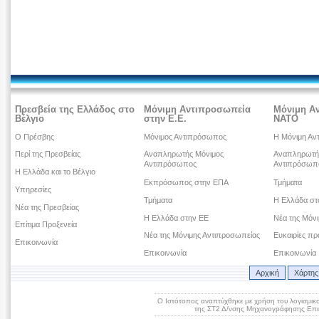
Πρεσβεία της Ελλάδος στο
Μόνιμη Αντιπροσωπεία
Μόνιμη Α
Βέλγιο
στην Ε.Ε.
ΝΑΤΟ
Ο Πρέσβης
Μόνιμος Αντιπρόσωπος
Η Μόνιμη Αν
Περί της Πρεσβείας
Αναπληρωτής Μόνιμος
Αναπληρωτή
Αντιπρόσωπος
Αντιπρόσωπ
Η Ελλάδα και το Βέλγιο
Εκπρόσωπος στην ΕΠΑ
Τμήματα
Υπηρεσίες
Τμήματα
Η Ελλάδα σ
Νέα της Πρεσβείας
Η Ελλάδα στην ΕΕ
Νέα της Μόν
Επίτιμα Προξενεία
Νέα της Μόνιμης Αντιπροσωπείας
Ευκαιρίες πρ
Επικοινωνία
Επικοινωνία
Επικοινωνία
Αρχική
Χάρτης
Ο Ιστότοπος αναπτύχθηκε με χρήση του λογισμικ
της ΣΤ2 Δ/νσης Μηχανογράφησης Επικ