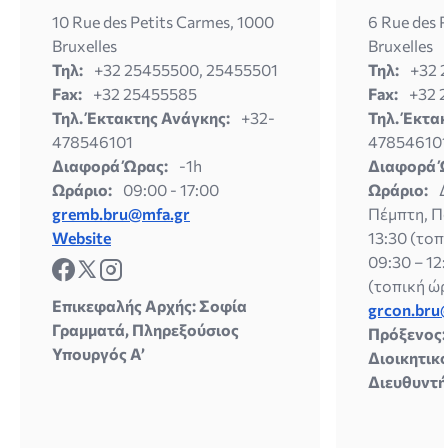
10 Rue des Petits Carmes, 1000
6 Rue des 
Bruxelles
Bruxelles
Τηλ:
+32 25455500, 25455501
Τηλ:
+32 
Fax:
+32 25455585
Fax:
+32 
Τηλ. Έκτακτης Ανάγκης:
+32-
Τηλ. Έκτα
478546101
47854610
Διαφορά Ώρας:
-1h
Διαφορά 
Ωράριο:
09:00 - 17:00
Ωράριο:
Δ
gremb.bru@mfa.gr
Πέμπτη, Π
Website
13:30 (τοπ
09:30 – 12:
(τοπική ώ
Επικεφαλής Αρχής: Σοφία
grcon.bru
Γραμματά, Πληρεξούσιος
Πρόξενος:
Υπουργός Α’
Διοικητικ
Διευθυντή